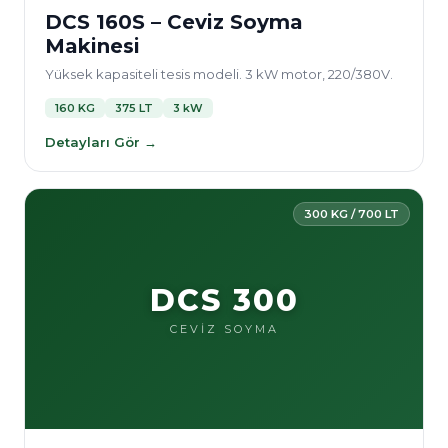
DCS 160S – Ceviz Soyma
Makinesi
Yüksek kapasiteli tesis modeli. 3 kW motor, 220/380V.
160 KG
375 LT
3 kW
Detayları Gör →
300 KG / 700 LT
DCS 300
CEVİZ SOYMA