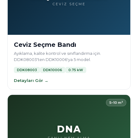
CEVİZ SEÇME
Ceviz Seçme Bandı
Ayıklama, kalite kontrol ve sınıflandırma için.
DDK08003'ten DDK10006'ya 5 model.
DDK08003
DDK10006
0.75 kW
Detayları Gör →
5–10 m³
DNA