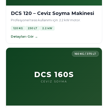
DCS 120 – Ceviz Soyma Makinesi
Profesyonel tesis kullanımı için. 2.2 kW motor.
120 KG
250 LT
2.2 kW
Detayları Gör →
160 KG / 375 LT
DCS 160S
CEVİZ SOYMA