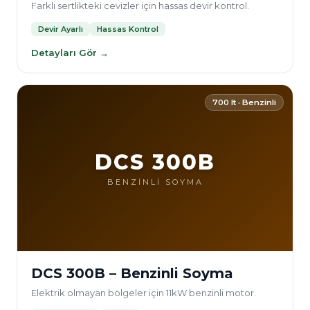
Farklı sertlikteki cevizler için hassas devir kontrol.
Devir Ayarlı
Hassas Kontrol
Detayları Gör →
700 lt · Benzinli
DCS 300B
BENZİNLİ SOYMA
DCS 300B – Benzinli Soyma
Elektrik olmayan bölgeler için 11kW benzinli motor.