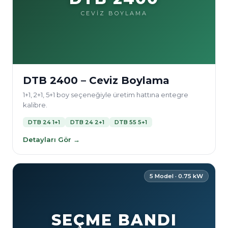
CEVİZ BOYLAMA
DTB 2400 – Ceviz Boylama
1+1, 2+1, 5+1 boy seçeneğiyle üretim hattına entegre
kalibre.
DTB 24 1+1
DTB 24 2+1
DTB 55 5+1
Detayları Gör →
5 Model · 0.75 kW
SEÇME BANDI