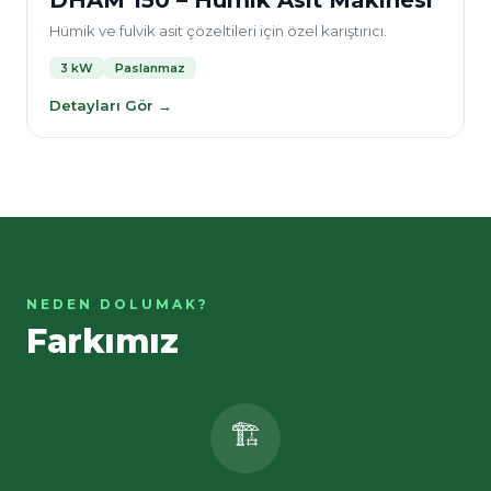
DHAM 150 – Hümik Asit Makinesi
Hümik ve fulvik asit çözeltileri için özel karıştırıcı.
3 kW
Paslanmaz
Detayları Gör →
NEDEN DOLUMAK?
Farkımız
🏗