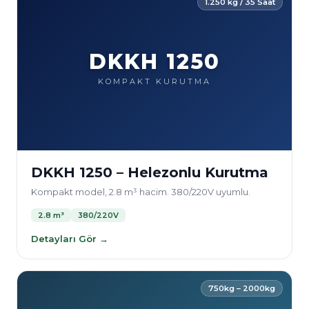
1.250 kg / 35 Saat
DKKH 1250
KOMPAKT KURUTMA
DKKH 1250 – Helezonlu Kurutma
Kompakt model, 2.8 m³ hacim. 380/220V uyumlu.
2.8 m³
380/220V
Detayları Gör →
750kg – 2000kg