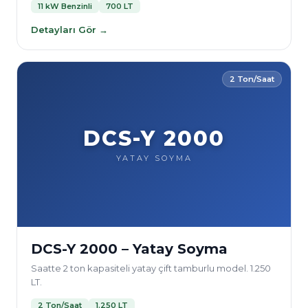
11 kW Benzinli
700 LT
Detayları Gör →
2 Ton/Saat
DCS-Y 2000
YATAY SOYMA
DCS-Y 2000 – Yatay Soyma
Saatte 2 ton kapasiteli yatay çift tamburlu model. 1.250
LT.
2 Ton/Saat
1.250 LT