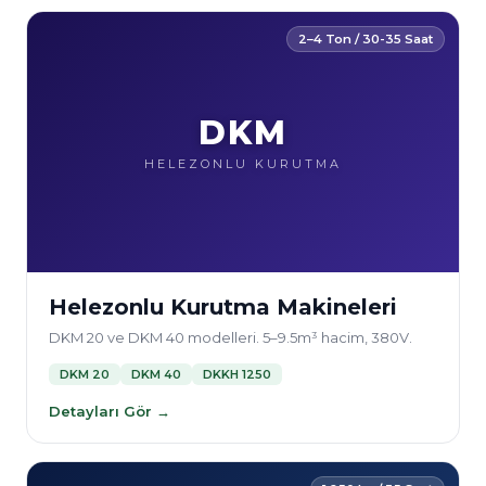
2–4 Ton / 30-35 Saat
DKM
HELEZONLU KURUTMA
Helezonlu Kurutma Makineleri
DKM 20 ve DKM 40 modelleri. 5–9.5m³ hacim, 380V.
DKM 20
DKM 40
DKKH 1250
Detayları Gör →