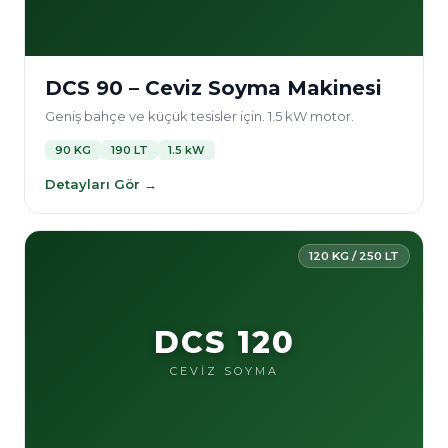
DCS 90 – Ceviz Soyma Makinesi
Geniş bahçe ve küçük tesisler için. 1.5 kW motor.
90 KG
190 LT
1.5 kW
Detayları Gör →
120 KG / 250 LT
DCS 120
CEVİZ SOYMA