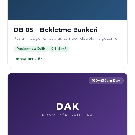
DB 05 – Bekletme Bunkeri
Paslanmaz çelik, hat arası tampon depolama çözümü.
Paslanmaz Çelik
0.5–5 m³
Detayları Gör →
180–450cm Boy
DAK
KONVEYÖR BANTLAR