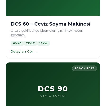
DCS 60 – Ceviz Soyma Makinesi
Orta ölçekli bahçe işletmeleri için. 1.1 kW motor,
220/380V.
60 KG
130 LT
1.1 kW
Detayları Gör →
90 KG / 190 LT
DCS 90
CEVİZ SOYMA