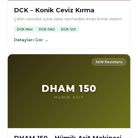
DCK – Konik Ceviz Kırma
Çetin cevizleri içine zarar vermeden kıran konik sistem.
DCK Mini
DCK 060
DCK 120
Detayları Gör →
3kW Rezistans
DHAM 150
HÜMİK ASİT