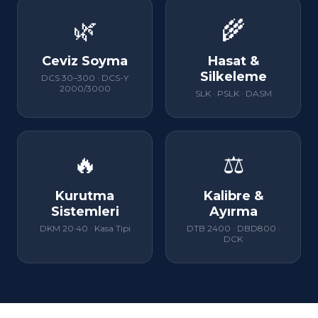
🌿
🌾
Ceviz Soyma
Hasat &
Silkeleme
DCS 30–300 · DCS-Y
2000/3000
SLK · PSLK · DASM
🔥
⚖
Kurutma
Kalibre &
Sistemleri
Ayırma
DKM 20·40 · Kasa Tipi
DTB 2400 · DBD800 ·
DCK