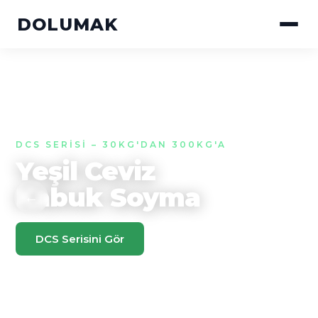
DOLUMAK
DCS SERISI – 30KG'DAN 300KG'A
Yeşil Ceviz
Kabuk Soyma
←
→
DCS Serisini Gör
Teklif Al