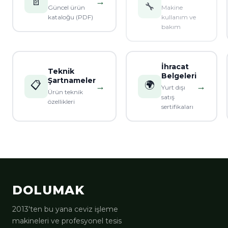
📄
→
🔧
Güncel ürün
Makine
kataloğu (PDF)
kullanım ve
bakım
İhracat
Teknik
Belgeleri
Şartnameler
📋
🌍
→
→
Yurt dışı
Ürün teknik
satış
özellikleri
sertifikaları
DOLUMAK
2013'ten bu yana ceviz işleme
makineleri ve profesyonel tesis