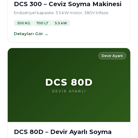
DCS 300 – Ceviz Soyma Makinesi
Endüstriyel kapasite. 5.5 kW motor, 380V trifaze.
300 KG
700 LT
5.5 kW
Detayları Gör →
Devir Ayarlı
DCS 80D
DEVİR AYARLI
DCS 80D – Devir Ayarlı Soyma