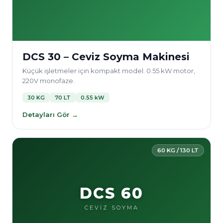
DCS 30 – Ceviz Soyma Makinesi
Küçük işletmeler için kompakt model. 0.55 kW motor,
220V monofaze.
30 KG
70 LT
0.55 kW
Detayları Gör →
60 KG / 130 LT
DCS 60
CEVİZ SOYMA