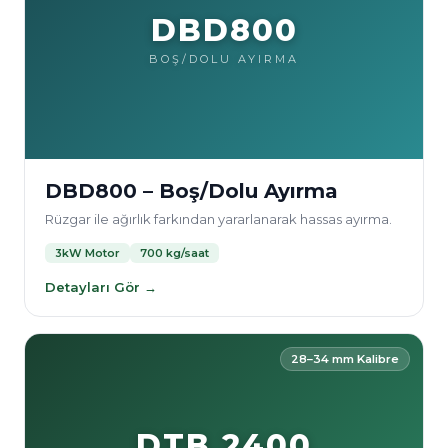
DBD800
BOŞ/DOLU AYIRMA
DBD800 – Boş/Dolu Ayırma
Rüzgar ile ağırlık farkından yararlanarak hassas ayırma.
3kW Motor
700 kg/saat
Detayları Gör →
28–34 mm Kalibre
DTB 2400