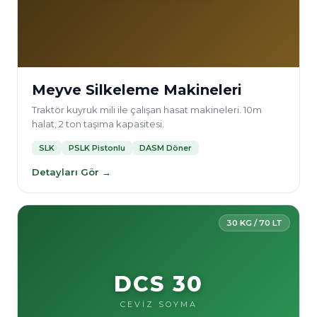
Meyve Silkeleme Makineleri
Traktör kuyruk mili ile çalışan hasat makineleri. 10m
halat, 2 ton taşıma kapasitesi.
SLK
PSLK Pistonlu
DASM Döner
Detayları Gör →
30 KG / 70 LT
DCS 30
CEVİZ SOYMA