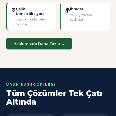
⚙
Çelik
İhracat
🌍
Konstrüksiyon
Yurt içi ve dışı
Uzun ömürlü çelik
teslimat
gövde
Hakkımızda Daha Fazla →
ÜRÜN KATEGORILERI
Tüm Çözümler Tek Çatı
Altında