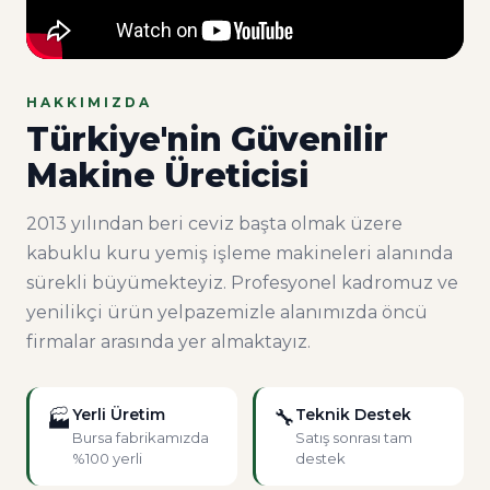
HAKKIMIZDA
Türkiye'nin Güvenilir
Makine Üreticisi
2013 yılından beri ceviz başta olmak üzere
kabuklu kuru yemiş işleme makineleri alanında
sürekli büyümekteyiz. Profesyonel kadromuz ve
yenilikçi ürün yelpazemizle alanımızda öncü
firmalar arasında yer almaktayız.
Yerli Üretim
🔧
Teknik Destek
🏭
Bursa fabrikamızda
Satış sonrası tam
%100 yerli
destek