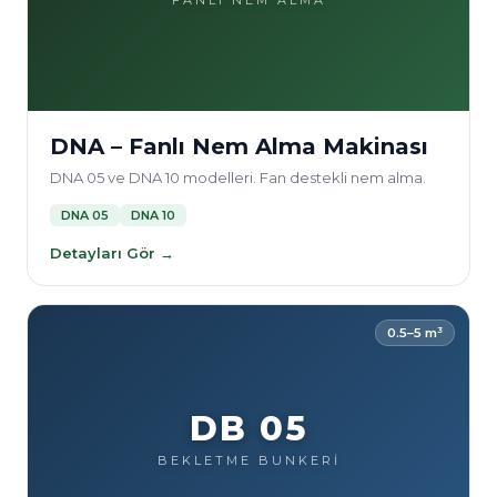
FANLI NEM ALMA
DNA – Fanlı Nem Alma Makinası
DNA 05 ve DNA 10 modelleri. Fan destekli nem alma.
DNA 05
DNA 10
Detayları Gör →
0.5–5 m³
DB 05
BEKLETME BUNKERİ