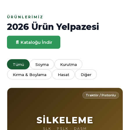
ÜRÜNLERIMIZ
2026 Ürün Yelpazesi
📄 Kataloğu İndir
Tümü
Soyma
Kurutma
Kırma & Boylama
Hasat
Diğer
Traktör / Pistonlu
SİLKELEME
SLK · PSLK · DASM