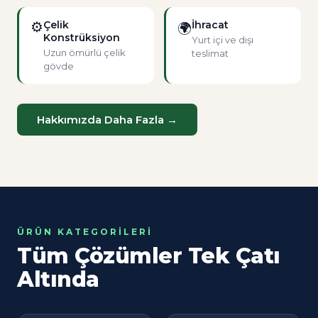
⚙
Çelik
İhracat
🌍
Konstrüksiyon
Yurt içi ve dışı
Uzun ömürlü çelik
teslimat
gövde
Hakkımızda Daha Fazla →
ÜRÜN KATEGORILERI
Tüm Çözümler Tek Çatı
Altında