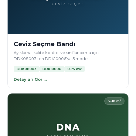
CEVİZ SEÇME
Ceviz Seçme Bandı
Ayıklama, kalite kontrol ve sınıflandırma için.
DDK08003'ten DDK10006'ya 5 model.
DDK08003
DDK10006
0.75 kW
Detayları Gör →
5–10 m³
DNA