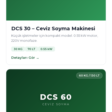
DCS 30 – Ceviz Soyma Makinesi
Küçük işletmeler için kompakt model. 0.55 kW motor,
220V monofaze.
30 KG
70 LT
0.55 kW
Detayları Gör →
60 KG / 130 LT
DCS 60
CEVİZ SOYMA