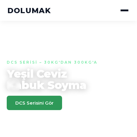
DOLUMAK
DCS SERISI – 30KG'DAN 300KG'A
Yeşil Ceviz
Kabuk Soyma
←
→
DCS Serisini Gör
Teklif Al