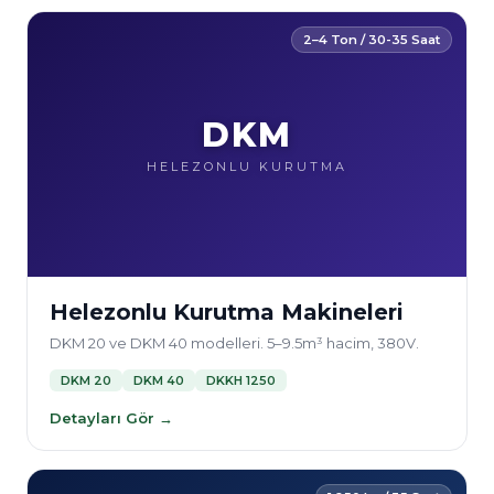
2–4 Ton / 30-35 Saat
DKM
HELEZONLU KURUTMA
Helezonlu Kurutma Makineleri
DKM 20 ve DKM 40 modelleri. 5–9.5m³ hacim, 380V.
DKM 20
DKM 40
DKKH 1250
Detayları Gör →