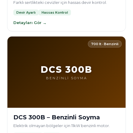
Farklı sertlikteki cevizler için hassas devir kontrol.
Devir Ayarlı
Hassas Kontrol
Detayları Gör →
700 lt · Benzinli
DCS 300B
BENZİNLİ SOYMA
DCS 300B – Benzinli Soyma
Elektrik olmayan bölgeler için 11kW benzinli motor.