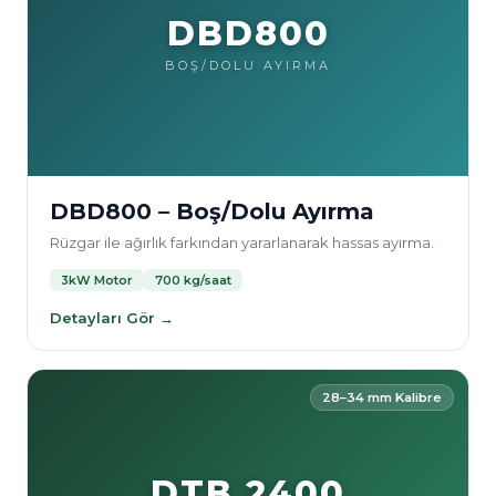
DBD800
BOŞ/DOLU AYIRMA
DBD800 – Boş/Dolu Ayırma
Rüzgar ile ağırlık farkından yararlanarak hassas ayırma.
3kW Motor
700 kg/saat
Detayları Gör →
28–34 mm Kalibre
DTB 2400