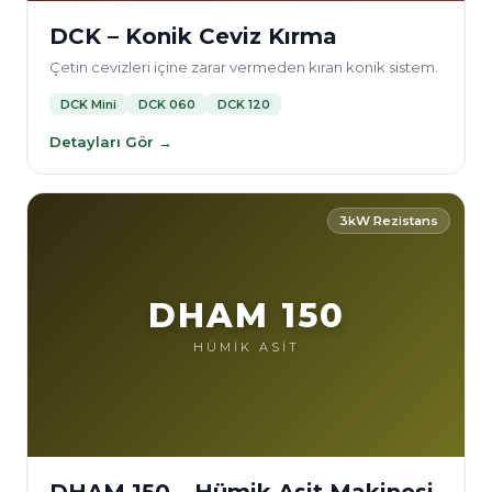
DCK – Konik Ceviz Kırma
Çetin cevizleri içine zarar vermeden kıran konik sistem.
DCK Mini
DCK 060
DCK 120
Detayları Gör →
3kW Rezistans
DHAM 150
HÜMİK ASİT