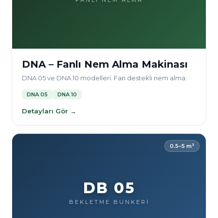
FANLI NEM ALMA
DNA – Fanlı Nem Alma Makinası
DNA 05 ve DNA 10 modelleri. Fan destekli nem alma.
DNA 05
DNA 10
Detayları Gör →
0.5–5 m³
DB 05
BEKLETME BUNKERİ