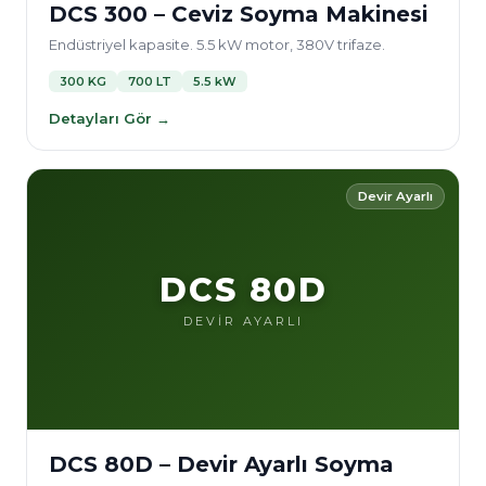
DCS 300 – Ceviz Soyma Makinesi
Endüstriyel kapasite. 5.5 kW motor, 380V trifaze.
300 KG
700 LT
5.5 kW
Detayları Gör →
Devir Ayarlı
DCS 80D
DEVİR AYARLI
DCS 80D – Devir Ayarlı Soyma