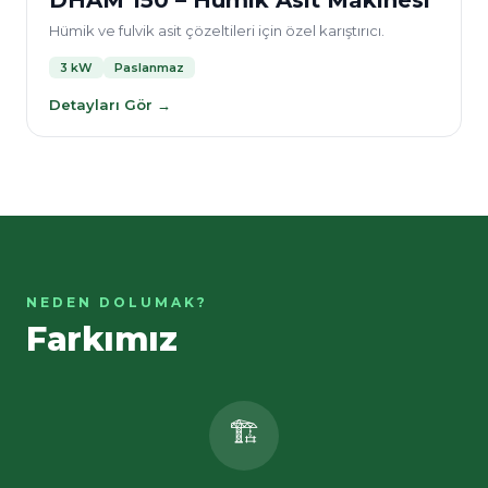
DHAM 150 – Hümik Asit Makinesi
Hümik ve fulvik asit çözeltileri için özel karıştırıcı.
3 kW
Paslanmaz
Detayları Gör →
NEDEN DOLUMAK?
Farkımız
🏗