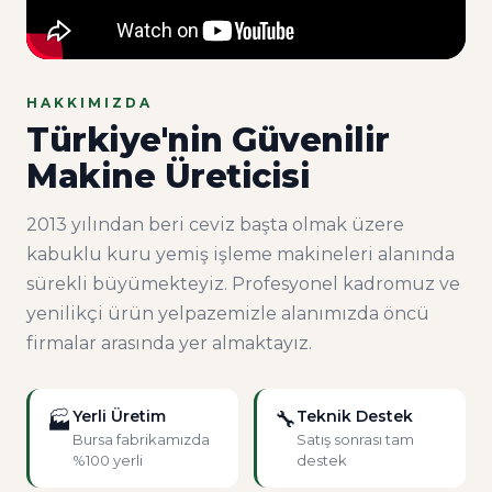
HAKKIMIZDA
Türkiye'nin Güvenilir
Makine Üreticisi
2013 yılından beri ceviz başta olmak üzere
kabuklu kuru yemiş işleme makineleri alanında
sürekli büyümekteyiz. Profesyonel kadromuz ve
yenilikçi ürün yelpazemizle alanımızda öncü
firmalar arasında yer almaktayız.
Yerli Üretim
🔧
Teknik Destek
🏭
Bursa fabrikamızda
Satış sonrası tam
%100 yerli
destek