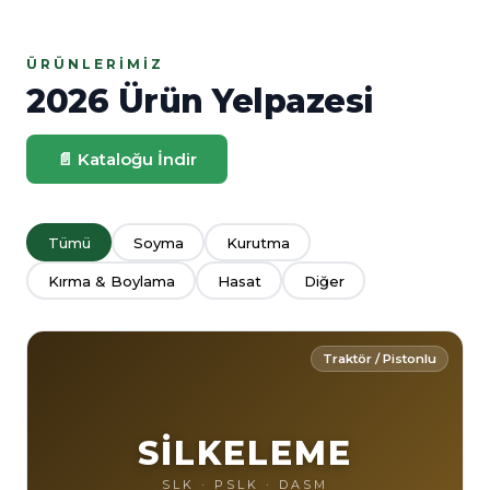
ÜRÜNLERIMIZ
2026 Ürün Yelpazesi
📄 Kataloğu İndir
Tümü
Soyma
Kurutma
Kırma & Boylama
Hasat
Diğer
Traktör / Pistonlu
SİLKELEME
SLK · PSLK · DASM