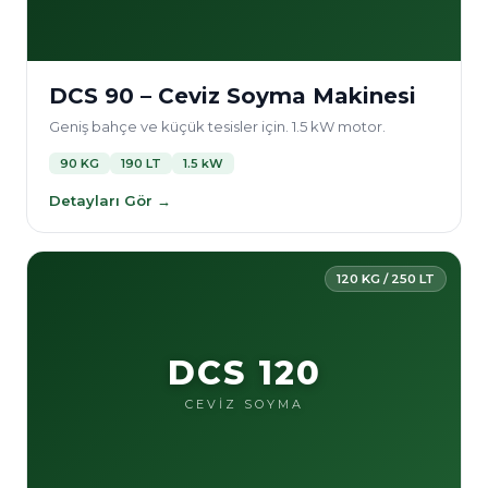
DCS 90 – Ceviz Soyma Makinesi
Geniş bahçe ve küçük tesisler için. 1.5 kW motor.
90 KG
190 LT
1.5 kW
Detayları Gör →
120 KG / 250 LT
DCS 120
CEVİZ SOYMA