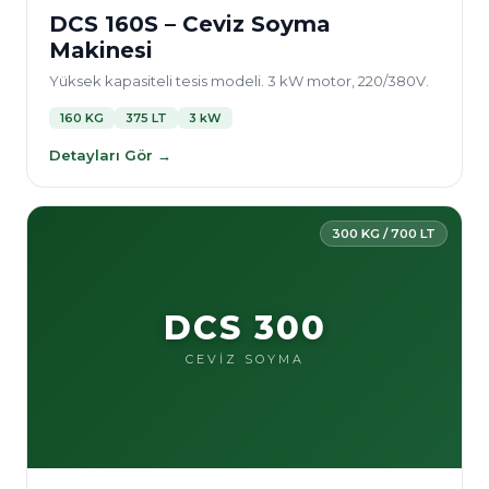
DCS 160S – Ceviz Soyma
Makinesi
Yüksek kapasiteli tesis modeli. 3 kW motor, 220/380V.
160 KG
375 LT
3 kW
Detayları Gör →
300 KG / 700 LT
DCS 300
CEVİZ SOYMA