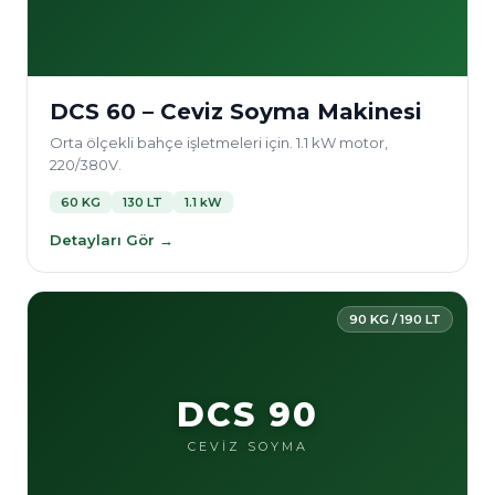
DCS 60 – Ceviz Soyma Makinesi
Orta ölçekli bahçe işletmeleri için. 1.1 kW motor,
220/380V.
60 KG
130 LT
1.1 kW
Detayları Gör →
90 KG / 190 LT
DCS 90
CEVİZ SOYMA