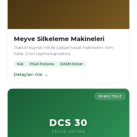
Meyve Silkeleme Makineleri
Traktör kuyruk mili ile çalışan hasat makineleri. 10m
halat, 2 ton taşıma kapasitesi.
SLK
PSLK Pistonlu
DASM Döner
Detayları Gör →
30 KG / 70 LT
DCS 30
CEVİZ SOYMA