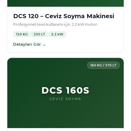
DCS 120 – Ceviz Soyma Makinesi
Profesyonel tesis kullanımı için. 2.2 kW motor.
120 KG
250 LT
2.2 kW
Detayları Gör →
160 KG / 375 LT
DCS 160S
CEVİZ SOYMA