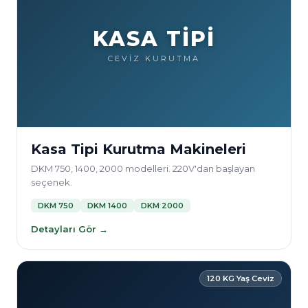
KASA TİPİ
CEVİZ KURUTMA
Kasa Tipi Kurutma Makineleri
DKM 750, 1400, 2000 modelleri. 220V'dan başlayan
seçenek.
DKM 750
DKM 1400
DKM 2000
Detayları Gör →
120 KG Yaş Ceviz