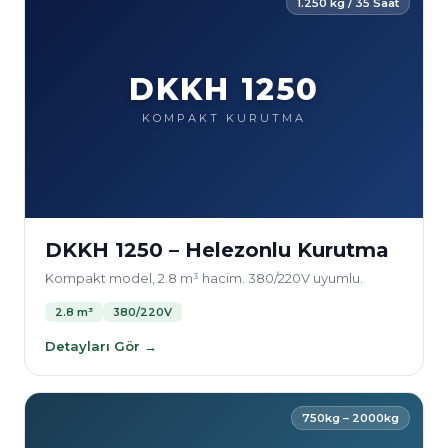
1.250 kg / 35 Saat
DKKH 1250
KOMPAKT KURUTMA
DKKH 1250 – Helezonlu Kurutma
Kompakt model, 2.8 m³ hacim. 380/220V uyumlu.
2.8 m³
380/220V
Detayları Gör →
750kg – 2000kg