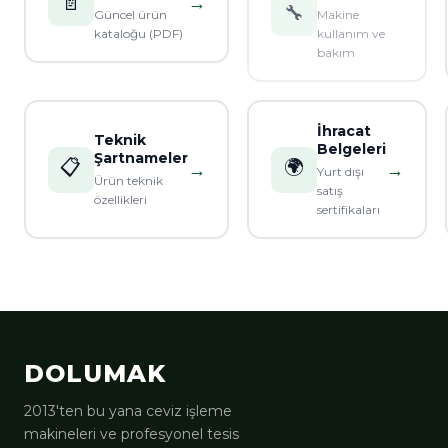
📄
→
🔧
Güncel ürün
Makine
kataloğu (PDF)
kullanım ve
bakım
İhracat
Teknik
Belgeleri
Şartnameler
📋
🌍
→
→
Yurt dışı
Ürün teknik
satış
özellikleri
sertifikaları
DOLUMAK
2013'ten bu yana ceviz işleme
makineleri ve profesyonel tesis