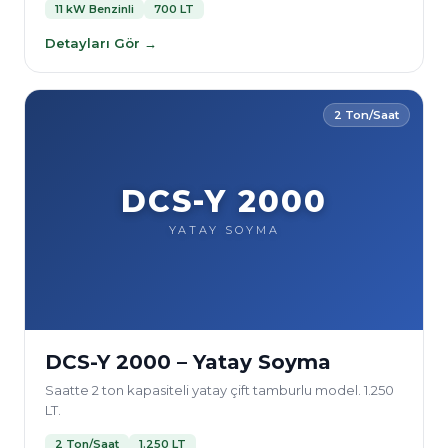
11 kW Benzinli
700 LT
Detayları Gör →
2 Ton/Saat
DCS-Y 2000
YATAY SOYMA
DCS-Y 2000 – Yatay Soyma
Saatte 2 ton kapasiteli yatay çift tamburlu model. 1.250
LT.
2 Ton/Saat
1.250 LT