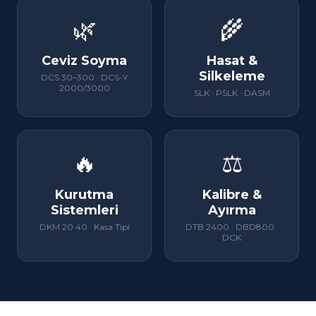
🌿
🌾
Ceviz Soyma
Hasat &
Silkeleme
DCS 30–300 · DCS-Y
2000/3000
SLK · PSLK · DASM
🔥
⚖
Kurutma
Kalibre &
Sistemleri
Ayırma
DKM 20·40 · Kasa Tipi
DTB 2400 · DBD800 ·
DCK