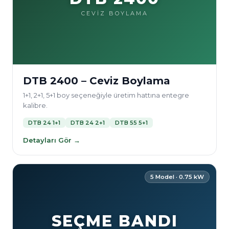
CEVİZ BOYLAMA
DTB 2400 – Ceviz Boylama
1+1, 2+1, 5+1 boy seçeneğiyle üretim hattına entegre
kalibre.
DTB 24 1+1
DTB 24 2+1
DTB 55 5+1
Detayları Gör →
5 Model · 0.75 kW
SEÇME BANDI