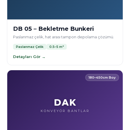
DB 05 – Bekletme Bunkeri
Paslanmaz çelik, hat arası tampon depolama çözümü.
Paslanmaz Çelik
0.5–5 m³
Detayları Gör →
180–450cm Boy
DAK
KONVEYÖR BANTLAR