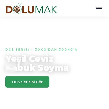
DCS SERISI – 30KG'DAN 300KG'A
Yeşil Ceviz
Kabuk Soyma
←
→
DCS Serisini Gör
Teklif Al