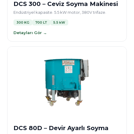
DCS 300 – Ceviz Soyma Makinesi
Endüstriyel kapasite. 5.5 kW motor, 380V trifaze.
300 KG
700 LT
5.5 kW
Detayları Gör →
DCS 80D – Devir Ayarlı Soyma