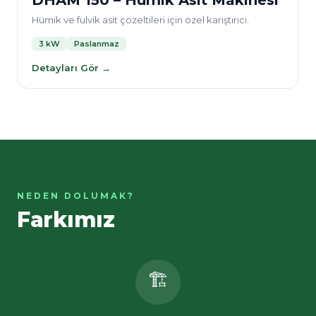
DHAM 150 – Hümik Asit Makinesi
Hümik ve fulvik asit çözeltileri için özel karıştırıcı.
3 kW
Paslanmaz
Detayları Gör →
NEDEN DOLUMAK?
Farkımız
🏗