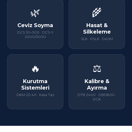
🌿
🌾
Ceviz Soyma
Hasat &
Silkeleme
DCS 30–300 · DCS-Y
2000/3000
SLK · PSLK · DASM
🔥
⚖
Kurutma
Kalibre &
Sistemleri
Ayırma
DKM 20·40 · Kasa Tipi
DTB 2400 · DBD800 ·
DCK