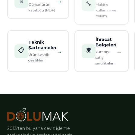
📄
→
🔧
Güncel ürün
Makine
kataloğu (PDF)
kullanım ve
bakım
İhracat
Teknik
Belgeleri
Şartnameler
📋
🌍
→
→
Yurt dışı
Ürün teknik
satış
özellikleri
sertifikaları
2013'ten bu yana ceviz işleme