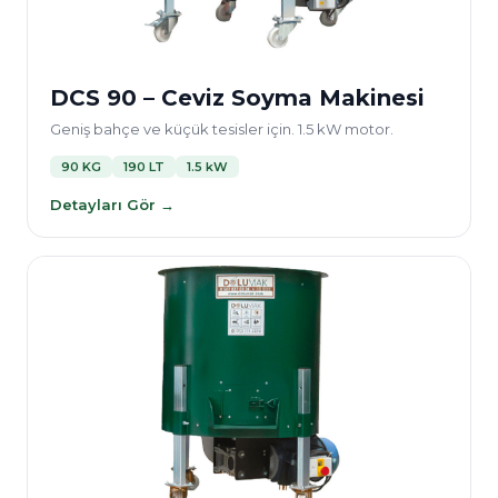
DCS 90 – Ceviz Soyma Makinesi
Geniş bahçe ve küçük tesisler için. 1.5 kW motor.
90 KG
190 LT
1.5 kW
Detayları Gör →