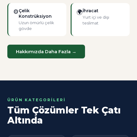
⚙
Çelik
İhracat
🌍
Konstrüksiyon
Yurt içi ve dışı
Uzun ömürlü çelik
teslimat
gövde
Hakkımızda Daha Fazla →
ÜRÜN KATEGORILERI
Tüm Çözümler Tek Çatı
Altında