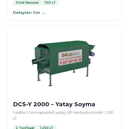
11 kW Benzinli
700 LT
Detayları Gör →
DCS-Y 2000 – Yatay Soyma
Saatte 2 ton kapasiteli yatay çift tamburlu model. 1.250
LT.
2 Ton/Saat
1.250 LT