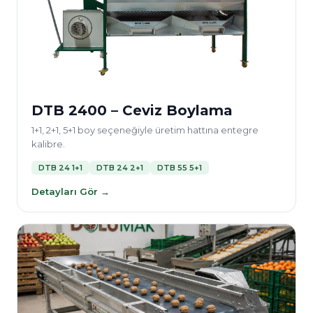
DTB 2400 – Ceviz Boylama
1+1, 2+1, 5+1 boy seçeneğiyle üretim hattına entegre
kalibre.
DTB 24 1+1
DTB 24 2+1
DTB 55 5+1
Detayları Gör →