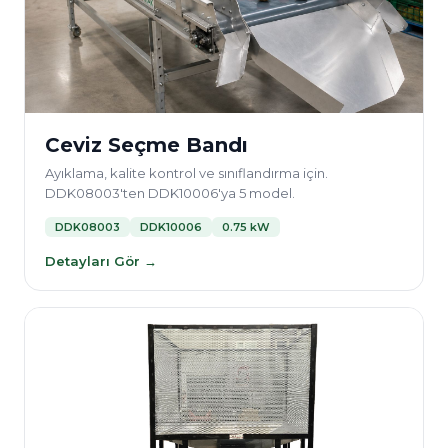
Ceviz Seçme Bandı
Ayıklama, kalite kontrol ve sınıflandırma için.
DDK08003'ten DDK10006'ya 5 model.
DDK08003
DDK10006
0.75 kW
Detayları Gör →