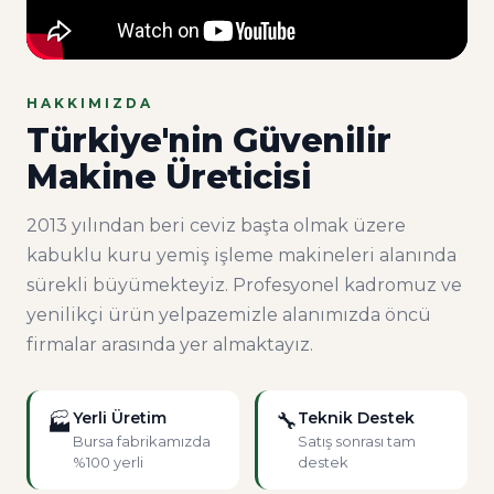
HAKKIMIZDA
Türkiye'nin Güvenilir
Makine Üreticisi
2013 yılından beri ceviz başta olmak üzere
kabuklu kuru yemiş işleme makineleri alanında
sürekli büyümekteyiz. Profesyonel kadromuz ve
yenilikçi ürün yelpazemizle alanımızda öncü
firmalar arasında yer almaktayız.
Yerli Üretim
🔧
Teknik Destek
🏭
Bursa fabrikamızda
Satış sonrası tam
%100 yerli
destek