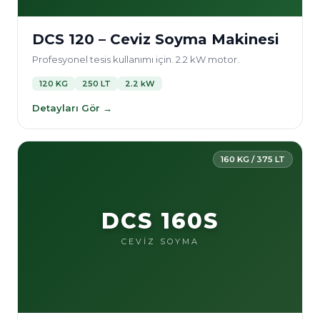
DCS 120 – Ceviz Soyma Makinesi
Profesyonel tesis kullanımı için. 2.2 kW motor.
120 KG
250 LT
2.2 kW
Detayları Gör →
160 KG / 375 LT
DCS 160S
CEVİZ SOYMA