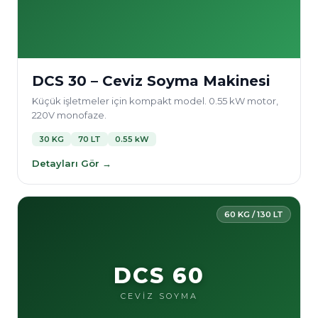
DCS 30 – Ceviz Soyma Makinesi
Küçük işletmeler için kompakt model. 0.55 kW motor,
220V monofaze.
30 KG
70 LT
0.55 kW
Detayları Gör →
60 KG / 130 LT
DCS 60
CEVİZ SOYMA