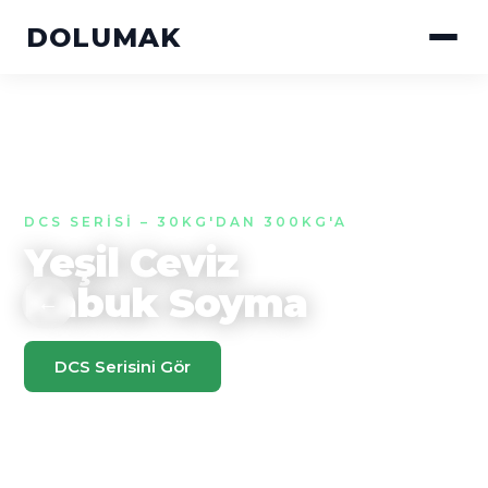
DOLUMAK
DCS SERISI – 30KG'DAN 300KG'A
Yeşil Ceviz
Kabuk Soyma
←
→
DCS Serisini Gör
Teklif Al