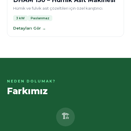
DHAM 150 – Hümik Asit Makinesi
Hümik ve fulvik asit çözeltileri için özel karıştırıcı.
3 kW
Paslanmaz
Detayları Gör →
NEDEN DOLUMAK?
Farkımız
🏗