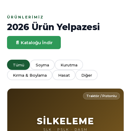
ÜRÜNLERIMIZ
2026 Ürün Yelpazesi
📄 Kataloğu İndir
Tümü
Soyma
Kurutma
Kırma & Boylama
Hasat
Diğer
Traktör / Pistonlu
SİLKELEME
SLK · PSLK · DASM