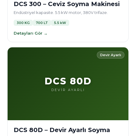
DCS 300 – Ceviz Soyma Makinesi
Endüstriyel kapasite. 5.5 kW motor, 380V trifaze.
300 KG
700 LT
5.5 kW
Detayları Gör →
Devir Ayarlı
DCS 80D
DEVİR AYARLI
DCS 80D – Devir Ayarlı Soyma