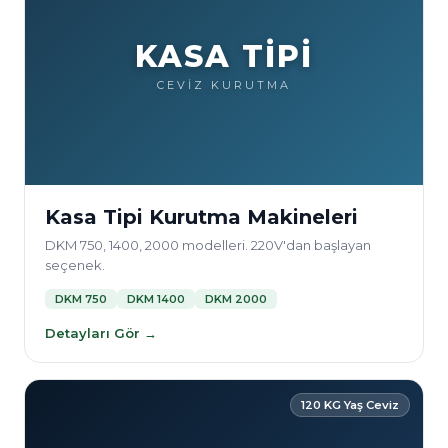
KASA TİPİ
CEVİZ KURUTMA
Kasa Tipi Kurutma Makineleri
DKM 750, 1400, 2000 modelleri. 220V'dan başlayan
seçenek.
DKM 750
DKM 1400
DKM 2000
Detayları Gör →
120 KG Yaş Ceviz