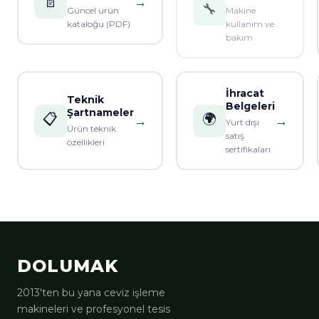
📄
→
🔧
Güncel ürün
Makine
kataloğu (PDF)
kullanım ve
bakım
İhracat
Teknik
Belgeleri
Şartnameler
📋
🌍
→
→
Yurt dışı
Ürün teknik
satış
özellikleri
sertifikaları
DOLUMAK
2013'ten bu yana ceviz işleme
makineleri ve profesyonel tesis