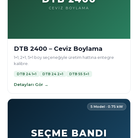
CEVİZ BOYLAMA
DTB 2400 – Ceviz Boylama
1+1, 2+1, 5+1 boy seçeneğiyle üretim hattına entegre
kalibre.
DTB 24 1+1
DTB 24 2+1
DTB 55 5+1
Detayları Gör →
5 Model · 0.75 kW
SEÇME BANDI