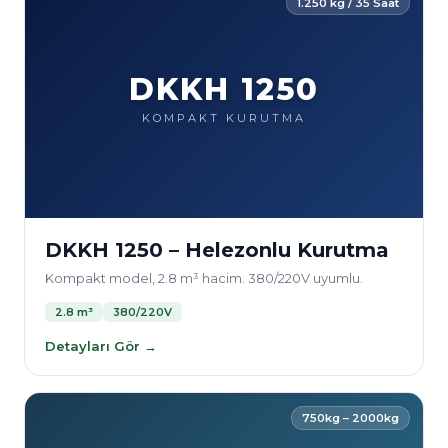
1.250 kg / 35 Saat
DKKH 1250
KOMPAKT KURUTMA
DKKH 1250 – Helezonlu Kurutma
Kompakt model, 2.8 m³ hacim. 380/220V uyumlu.
2.8 m³
380/220V
Detayları Gör →
750kg – 2000kg