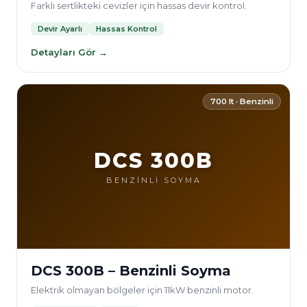
Farklı sertlikteki cevizler için hassas devir kontrol.
Devir Ayarlı
Hassas Kontrol
Detayları Gör →
700 lt · Benzinli
DCS 300B
BENZİNLİ SOYMA
DCS 300B – Benzinli Soyma
Elektrik olmayan bölgeler için 11kW benzinli motor.