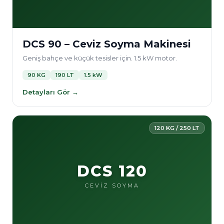
DCS 90 – Ceviz Soyma Makinesi
Geniş bahçe ve küçük tesisler için. 1.5 kW motor.
90 KG
190 LT
1.5 kW
Detayları Gör →
120 KG / 250 LT
DCS 120
CEVİZ SOYMA