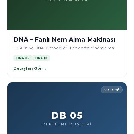
FANLI NEM ALMA
DNA – Fanlı Nem Alma Makinası
DNA 05 ve DNA 10 modelleri. Fan destekli nem alma.
DNA 05
DNA 10
Detayları Gör →
0.5–5 m³
DB 05
BEKLETME BUNKERİ