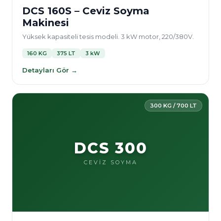
DCS 160S – Ceviz Soyma
Makinesi
Yüksek kapasiteli tesis modeli. 3 kW motor, 220/380V.
160 KG
375 LT
3 kW
Detayları Gör →
300 KG / 700 LT
DCS 300
CEVİZ SOYMA