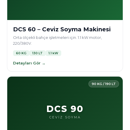
DCS 60 – Ceviz Soyma Makinesi
Orta ölçekli bahçe işletmeleri için. 1.1 kW motor,
220/380V.
60 KG
130 LT
1.1 kW
Detayları Gör →
90 KG / 190 LT
DCS 90
CEVİZ SOYMA