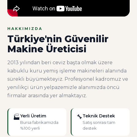
HAKKIMIZDA
Türkiye'nin Güvenilir
Makine Üreticisi
2013 yılından beri ceviz başta olmak üzere
kabuklu kuru yemiş işleme makineleri alanında
sürekli büyümekteyiz. Profesyonel kadromuz ve
yenilikçi ürün yelpazemizle alanımızda öncü
firmalar arasında yer almaktayız.
Yerli Üretim
🔧
Teknik Destek
🏭
Bursa fabrikamızda
Satış sonrası tam
%100 yerli
destek