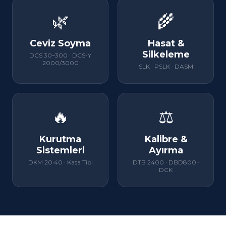
🌿
🌾
Ceviz Soyma
Hasat &
Silkeleme
DCS 30–300 · DCS-Y
2000/3000
SLK · PSLK · DASM
🔥
⚖
Kurutma
Kalibre &
Sistemleri
Ayırma
DKM 20·40 · Kasa Tipi
DTB 2400 · DBD800 ·
DCK