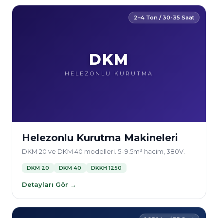
2–4 Ton / 30-35 Saat
DKM
HELEZONLU KURUTMA
Helezonlu Kurutma Makineleri
DKM 20 ve DKM 40 modelleri. 5–9.5m³ hacim, 380V.
DKM 20
DKM 40
DKKH 1250
Detayları Gör →