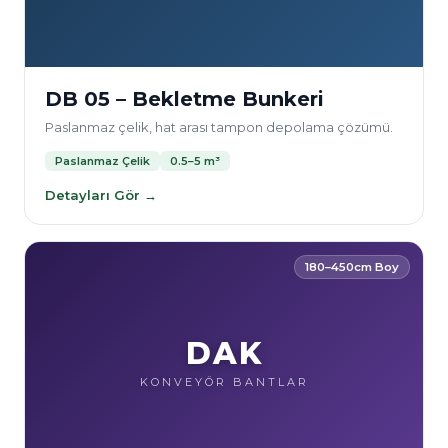
DB 05 – Bekletme Bunkeri
Paslanmaz çelik, hat arası tampon depolama çözümü.
Paslanmaz Çelik
0.5–5 m³
Detayları Gör →
180–450cm Boy
DAK
KONVEYÖR BANTLAR