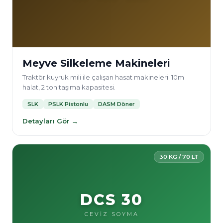
Meyve Silkeleme Makineleri
Traktör kuyruk mili ile çalışan hasat makineleri. 10m
halat, 2 ton taşıma kapasitesi.
SLK
PSLK Pistonlu
DASM Döner
Detayları Gör →
30 KG / 70 LT
DCS 30
CEVİZ SOYMA