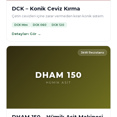
DCK – Konik Ceviz Kırma
Çetin cevizleri içine zarar vermeden kıran konik sistem.
DCK Mini
DCK 060
DCK 120
Detayları Gör →
3kW Rezistans
DHAM 150
HÜMİK ASİT