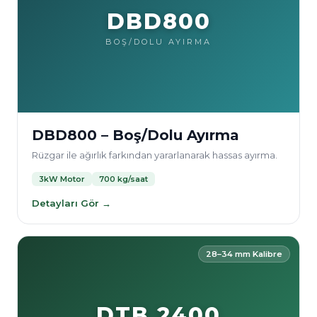
DBD800
BOŞ/DOLU AYIRMA
DBD800 – Boş/Dolu Ayırma
Rüzgar ile ağırlık farkından yararlanarak hassas ayırma.
3kW Motor
700 kg/saat
Detayları Gör →
28–34 mm Kalibre
DTB 2400