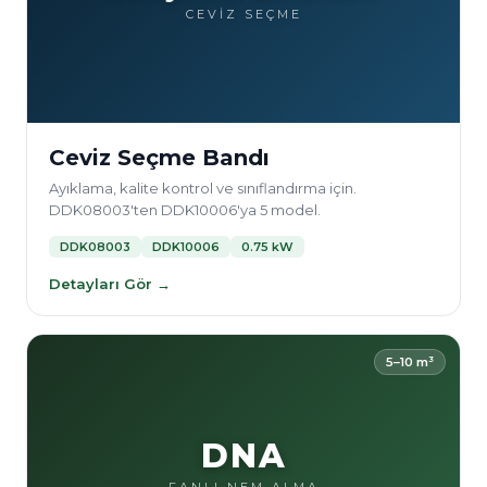
CEVİZ SEÇME
Ceviz Seçme Bandı
Ayıklama, kalite kontrol ve sınıflandırma için.
DDK08003'ten DDK10006'ya 5 model.
DDK08003
DDK10006
0.75 kW
Detayları Gör →
5–10 m³
DNA