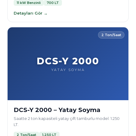
11 kW Benzinli
700 LT
Detayları Gör →
2 Ton/Saat
DCS-Y 2000
YATAY SOYMA
DCS-Y 2000 – Yatay Soyma
Saatte 2 ton kapasiteli yatay çift tamburlu model. 1.250
LT.
2 Ton/Saat
1.250 LT