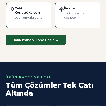
⚙
Çelik
İhracat
🌍
Konstrüksiyon
Yurt içi ve dışı
Uzun ömürlü çelik
teslimat
gövde
Hakkımızda Daha Fazla →
ÜRÜN KATEGORILERI
Tüm Çözümler Tek Çatı
Altında